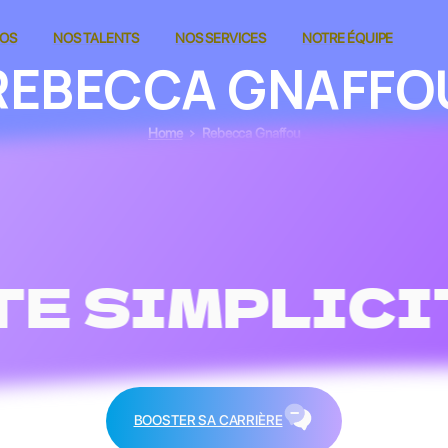
POS
NOS TALENTS
NOS SERVICES
NOTRE ÉQUIPE
REBECCA
GNAFFO
Home
Rebecca Gnaffou
E SIMPLICIT
BOOSTER SA CARRIÈRE