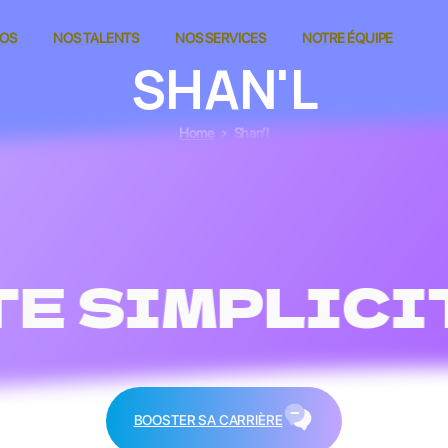
POS
NOS TALENTS
NOS SERVICES
NOTRE ÉQUIPE
SHAN'L
Home
Shan’l
E SIMPLICIT
BOOSTER SA CARRIÈRE