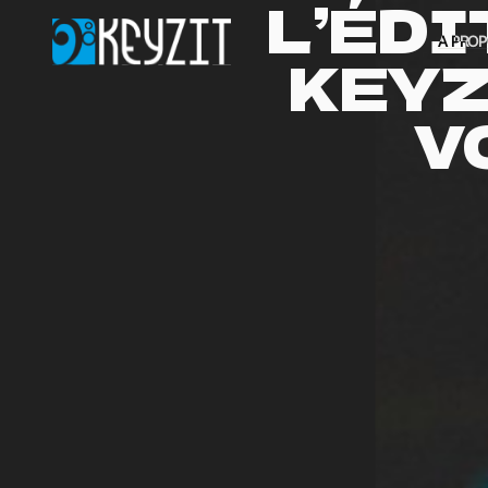
L’ÉD
A PRO
KEYZ
V