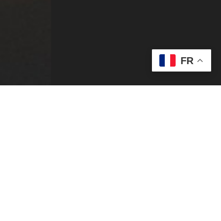
FR
EZ VOS