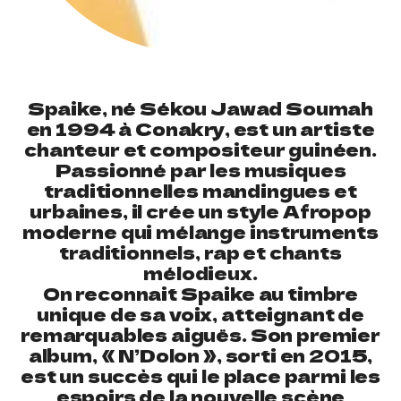
Spaike, né Sékou Jawad Soumah
en 1994 à Conakry, est un artiste
chanteur et compositeur guinéen.
Passionné par les musiques
traditionnelles mandingues et
urbaines, il crée un style Afropop
moderne qui mélange instruments
traditionnels, rap et chants
mélodieux.
On reconnait Spaike au timbre
unique de sa voix, atteignant de
remarquables aiguës. Son premier
album, « N’Dolon », sorti en 2015,
est un succès qui le place parmi les
espoirs de la nouvelle scène