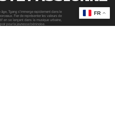
 âge, Tgang s’immerge rapidement dans le
FR
rceaux. Fier de représenter les valeurs de
atif en se lançant dans la musique urbaine,
oir pour la jeunesse béninoise.
Tchaki », qui le propulsent parmi les artistes
aine béninoise, lui valant le titre de «
aviguer à travers divers styles, notamment
world music.