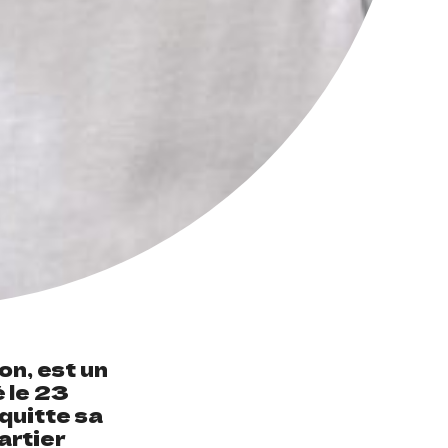
n, est un
 le 23
quitte sa
artier