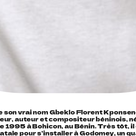
e son vrai nom Gbeklo Florent Kponseno
eur, auteur et compositeur béninois, né
 1995 à Bohicon, au Bénin. Très tôt, il 
 natale pour s’installer à Godomey, un qu