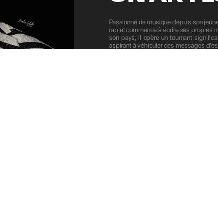
Passionné de musique depuis son jeune
rap et commence à écrire ses propres mo
son pays, il opère un tournant signific
aspirant à véhiculer des messages d’esp
En 2018, il sort les titres « Sata » et « 
prometteurs de la scène musicale urb
technicien » de ce genre musical.
Tgang se distingue par sa capacité à n
le rap, l’afro-dancehall, l’afrobeat et la 