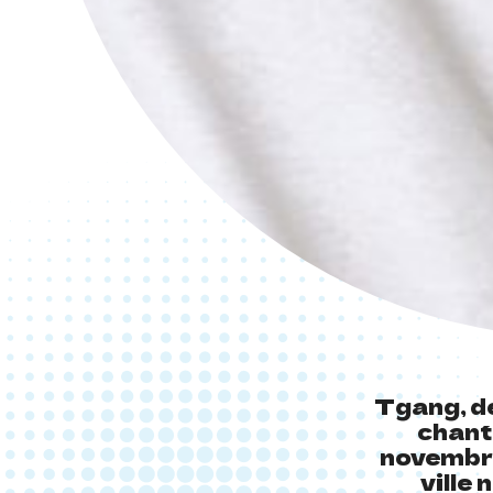
Tgang, d
chant
novembre
ville