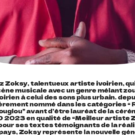
 Zoksy, talentueux artiste ivoirien, qu
scène musicale avec un genre mélant zou
irien à celui des sons plus urbain. depu
ièrement nommé dans les catégories “ 
ouglou” avant d’être lauréat de la cér
2023 en qualité de “Meilleur artiste Z
our ses textes témoignants de la réali
pays, Zoksy représente la nouvelle gé