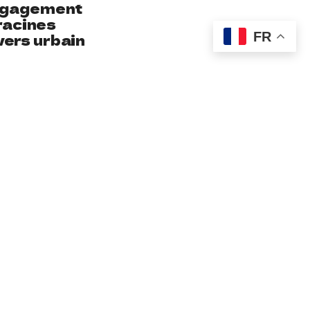
 engagement
racines
FR
vers urbain
VEC KEYZIT