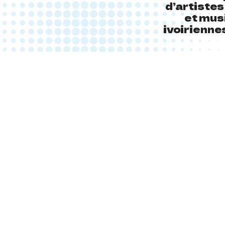
d’artistes
et mus
ivoirienne
EN TOUTE S