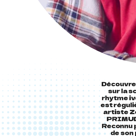
Découvrez
sur la 
rhytme ivo
est régul
artiste Z
PRIMUD 
Reconnu p
de son 