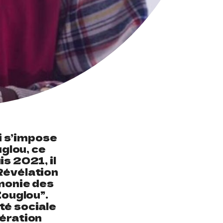
i s’impose
glou, ce
is 2021, il
Révélation
émonie des
ouglou”.
té sociale
nération