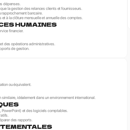
des dépenses.
 que la gestion des relances clients et fournisseurs.
 au rapprochement bancaire.
 et à la clôture mensuelle et annuelle des comptes.
CES HUMAINES
rvice financier.
s et des opérations administratives.
apports de gestion.
ation ou équivalent.
 similaire, idéalement dans un environnement international.
QUES
, PowerPoint) et des logiciels comptables.
atifs.
éparer des rapports.
RTEMENTALES