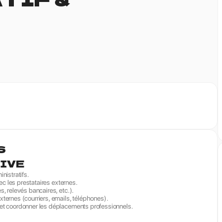
S
IVE
nistratifs.
vec les prestataires externes.
s, relevés bancaires, etc.).
ternes (courriers, emails, téléphones).
 et coordonner les déplacements professionnels.