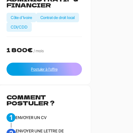
FINANCIER
Côte d’Ivoire
Contrat de droit local
CDI/CDD
1 800€
/ mois
Postuler à l'offre
COMMENT
POSTULER ?
1
ENVOYER UN CV
ENVOYER UNE LETTRE DE