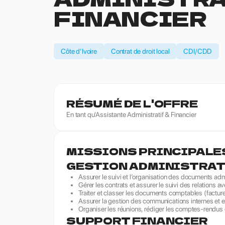
FINANCIER
Côte d’Ivoire
Contrat de droit local
CDI/CDD
RÉSUMÉ DE L'OFFRE
En tant qu'Assistante Administratif & Financier
MISSIONS PRINCIPALE
GESTION ADMINISTRAT
Assurer le suivi et l’organisation des documents admi
Gérer les contrats et assurer le suivi des relations a
Traiter et classer les documents comptables (facture
Assurer la gestion des communications internes et ex
Organiser les réunions, rédiger les comptes-rendus
SUPPORT FINANCIER