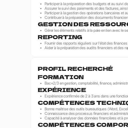
Participer à la préparation des budgets et au suivi 
Assurer le suivi des paiements et des factures, ainsi
Participer à la gestion des opérations bancaires et
Contribuer à la préparation des documents financiers
GESTION DES RESSOUR
Gérer les éléments relatifs à la paie en lien avec le se
REPORTING
Fournir des rapports réguliers sur l’état des finance
Aider à la préparation des audits financiers et des r
PROFIL RECHERCHÉ
FORMATION
Bac+2/3 en gestion, comptabilité, finance, administr
EXPÉRIENCE
Expérience confirmée de 2 à 3 ans dans une fonction
COMPÉTENCES TECHNI
Bonne maîtrise des outils bureautiques (Word, Excel
Connaissance des processus financiers et administr
Capacité à analyser des données financières et à pr
COMPÉTENCES COMPO