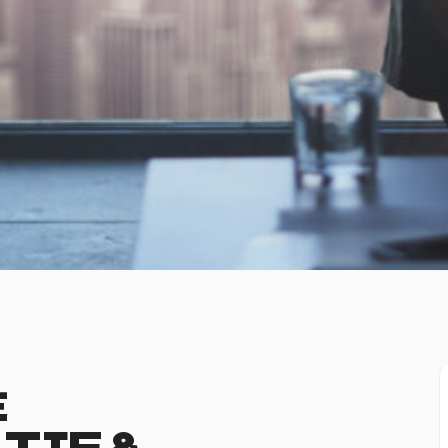
E
TIF &